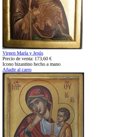
Virgen María y Jesús
Precio de venta:
173,60 €
Icono bizantino hecho a mano
Añadir al carro