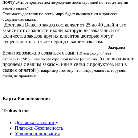
почту .
Мы отправили подтверждение по
электронной почте
с деталями
вашего заказа.
"
Стоимость доставки по всему миру будет вычисляться в процессе
оформления заказа.
Доставка Вашего заказа составляет от 25 до 40 дней и
это
зависит от сложности иконы,которую вы заказали,
и от
количества заказов
других клиентов ,которые могут
существовать
в тот же период с вашим заказом.
Задержка
Если
невозможно связаться с вами по
телефону и / или
(если
возникнет
отправить
SMS
и / или по электронной почте (
е-письмо)
проблема с вашим заказом, или в связи с продуктом, или в
связи с оплатой ),
например , потому что ,
информация , которую
вы
ввели, не правильна.
Карта Расположения
Tsokas Icons
Доставка за границу
Платежи-Безопасность
Условия пользования