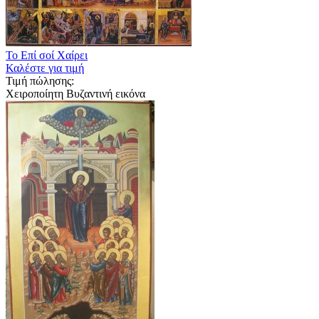
Το Επί σοί Χαίρει
Καλέστε για τιμή
Τιμή πώλησης:
Χειροποίητη Βυζαντινή εικόνα