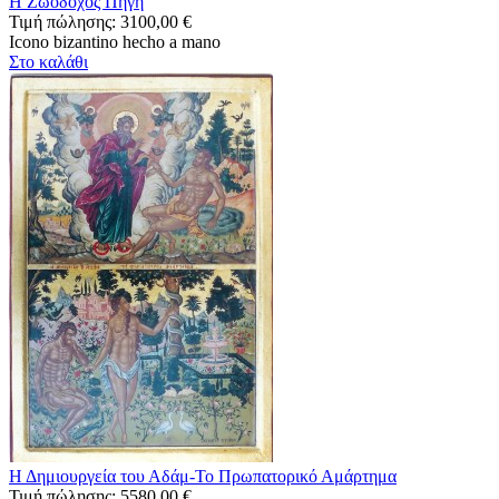
Η Ζωοδόχος Πηγή
Τιμή πώλησης:
3100,00 €
Icono bizantino hecho a mano
Στο καλάθι
Η Δημιουργεία του Αδάμ-Το Πρωπατορικό Αμάρτημα
Τιμή πώλησης:
5580,00 €