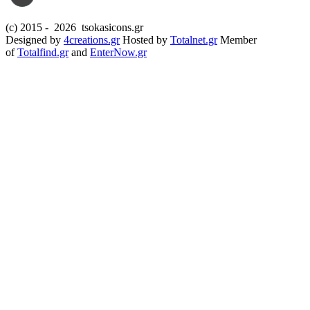
(c) 2015 -
2026 tsokasicons.gr
Designed by
4creations.gr
Hosted by
Totalnet.gr
Member
of
Totalfind.gr
and
EnterNow.gr